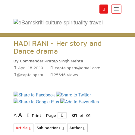
Toggle
navigatio
HADI RANI - Her story and
Dance drama
By Commander Pratap Singh Mehta
April 18 2019
captainpsm@gmail.com
@captainpsm
25646
views
A
A
Print
Page
01
of
01
Article
Sub-sections
Author