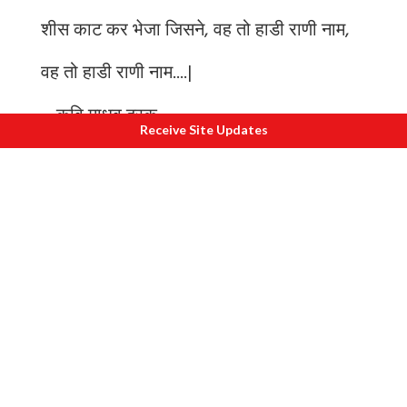
शीस काट कर भेजा जिसने, वह तो हाडी राणी नाम,
वह तो हाडी राणी नाम....|
~ कवि माधव दरक
Receive Site Updates
Author
Cdr Pratap Singh Mehta is a
published author, behavioral coach and
Indian Navy veteran
. His site is
www.pratapmehta.com
Also read
1
Why Ahilyabai Holkar was a great
queen
2
Warrior Queen Durgawati and