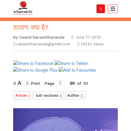
Toggle
navigatio
श्रवण क्या है?
By Swami Narasimhananda
June 17 2019
narasimhananda@gmail.com
19232
views
A
A
Print
Page
01
of
01
Article
Sub-sections
Author